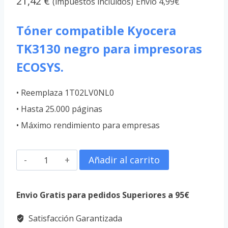
21,42
€
(impuestos incluidos)
Envío 4,99€
Tóner compatible Kyocera
TK3130 negro para impresoras
ECOSYS.
• Reemplaza 1T02LV0NL0
• Hasta 25.000 páginas
• Máximo rendimiento para empresas
Cartucho
Añadir al carrito
de
Tóner
Envio Gratis para pedidos Superiores a 95€
Compatible
Satisfacción Garantizada
Kyocera