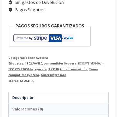
Sin gastos de Devolucion
TK3130
Pagos Seguros
Negro
1T02LV0NL0
PAGOS SEGUROS GARANTIZADOS
para
ECOSYS
cantidad
Categoría:
Toner Kyocera
Etiquetas:
1T02LV0NL0
,
consumibles Kyocera
,
ECOSYS M3040dn
,
ECOSYS P3060dn
,
kyocera
,
TK3130
,
toner compatible
,
Toner
compatible kyocera
,
toner impresora
Marca:
KYOCERA
Descripción
Valoraciones (0)