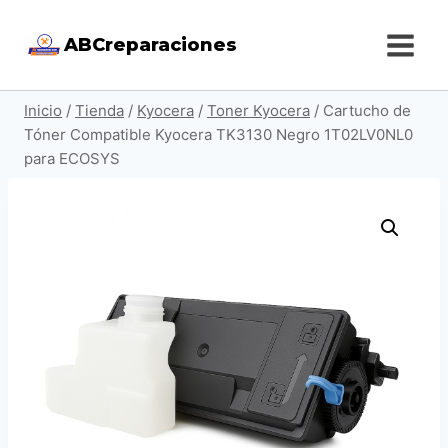
Saltar
ABCreparaciones
al
contenido
Inicio
/
Tienda
/
Kyocera
/
Toner Kyocera
/
Cartucho de
Tóner Compatible Kyocera TK3130 Negro 1T02LV0NL0
para ECOSYS