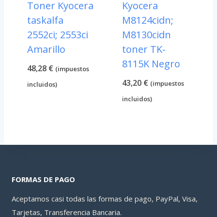
Toner Kyocera
Kyocera
taskalfa
M8124cidn;
2552ci; 2553ci
M8130cidn
Amarillo
toner TK-
8115K Negro
48,28
€
(impuestos
43,20
€
(impuestos
incluidos)
incluidos)
FORMAS DE PAGO
Aceptamos casi todas las formas de pago, PayPal, Visa,
Tarjetas, Transferencia Bancaria.