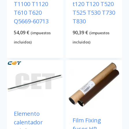
T1100 T1120
t120 T120 T520
T610 T620
T525 T530 T730
Q5669-60713
T830
54,09
€
90,39
€
(impuestos
(impuestos
incluidos)
incluidos)
Elemento
Film Fixing
calentador
fusor HP