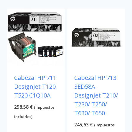
Cabezal HP 711
Cabezal HP 713
DesignJet T120
3ED58A
T520 C1Q10A
DesignJet T210/
T230/ T250/
258,58
€
(impuestos
T630/ T650
incluidos)
245,63
€
(impuestos