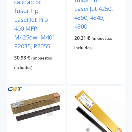
calefactor
LaserJet 4250,
fusor hp
4350, 4345,
LaserJet Pro
4300
400 MFP
M425dw, M401,
20,21
€
(impuestos
P2035, P2055
incluidos)
30,98
€
(impuestos
incluidos)