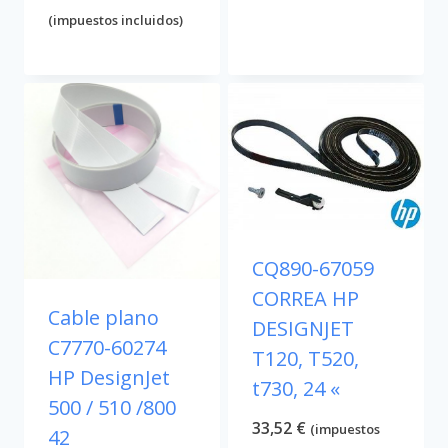
precio
precio
(impuestos incluidos)
original
actual
era:
es:
482,98 €.
446,49 €.
CQ890-67059
CORREA HP
Cable plano
DESIGNJET
C7770-60274
T120, T520,
HP DesignJet
t730, 24 «
500 / 510 /800
33,52
€
(impuestos
42