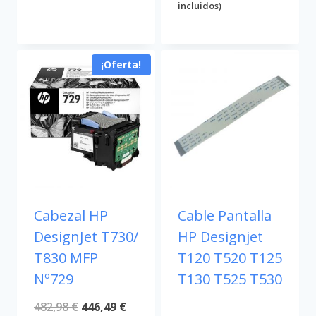
incluidos)
¡Oferta!
Cabezal HP
Cable Pantalla
DesignJet T730/
HP Designjet
T830 MFP
T120 T520 T125
Nº729
T130 T525 T530
El
El
482,98
€
446,49
€