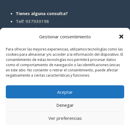
Tienes alguna consulta?
Telf: 937930198
Correo: info@abcreparaciones.com
Gestionar consentimiento
Para ofrecer las mejores experiencias, utilizamos tecnologías como las
cookies para almacenar y/o acceder a la información del dispositivo. El
consentimiento de estas tecnologías nos permitirá procesar datos
REDES SOCIALES
como el comportamiento de navegación o las identificaciones únicas
en este sitio. No consentir o retirar el consentimiento, puede afectar
negativamente a ciertas características y funciones.
Aceptar
Denegar
© 2026 ABCreparaciones
Ver preferencias
Politica de privacidad
|
Términos y condiciones