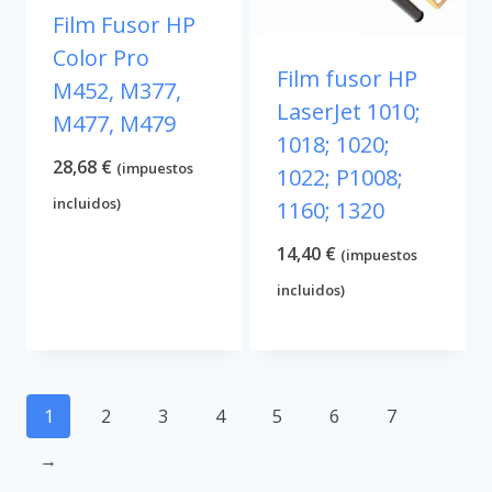
Film Fusor HP
Color Pro
Film fusor HP
M452, M377,
LaserJet 1010;
M477, M479
1018; 1020;
28,68
€
(impuestos
1022; P1008;
incluidos)
1160; 1320
14,40
€
(impuestos
incluidos)
1
2
3
4
5
6
7
→