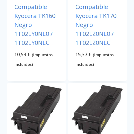
Compatible
Compatible
Kyocera TK160
Kyocera TK170
Negro
Negro
1T02LY0NL0 /
1T02LZ0NL0 /
1T02LY0NLC
1T02LZ0NLC
10,53
€
15,37
€
(impuestos
(impuestos
incluidos)
incluidos)