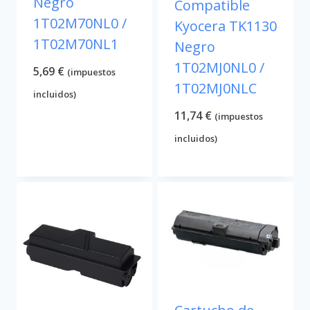
Negro
Compatible
1T02M70NL0 /
Kyocera TK1130
1T02M70NL1
Negro
1T02MJ0NL0 /
5,69
€
(impuestos
1T02MJ0NLC
incluidos)
11,74
€
(impuestos
incluidos)