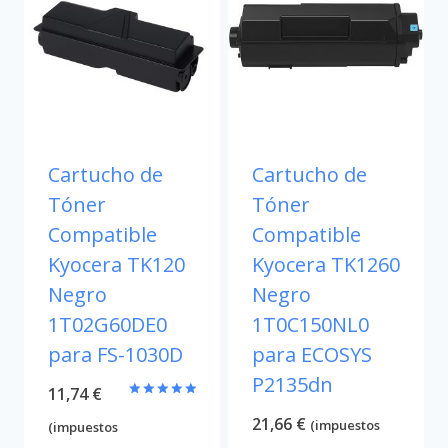
Cartucho de
Cartucho de
Tóner
Tóner
Compatible
Compatible
Kyocera TK120
Kyocera TK1260
Negro
Negro
1T02G60DE0
1T0C150NL0
para FS-1030D
para ECOSYS
P2135dn
11,74
€
Valorado
21,66
€
con
(impuestos
(impuestos
5.00
de 5