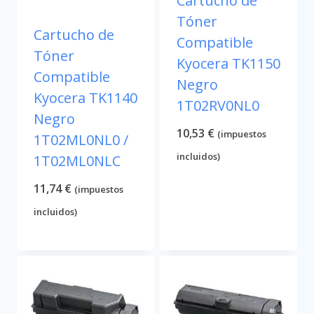
Cartucho de
Tóner
Cartucho de
Compatible
Tóner
Kyocera TK1150
Compatible
Negro
Kyocera TK1140
1T02RV0NL0
Negro
10,53
€
(impuestos
1T02ML0NL0 /
incluidos)
1T02ML0NLC
11,74
€
(impuestos
incluidos)