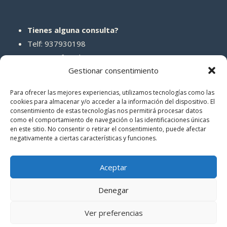
Tienes alguna consulta?
Telf: 937930198
Correo: info@abcreparaciones.com
Gestionar consentimiento
Para ofrecer las mejores experiencias, utilizamos tecnologías como las
cookies para almacenar y/o acceder a la información del dispositivo. El
consentimiento de estas tecnologías nos permitirá procesar datos
REDES SOCIALES
como el comportamiento de navegación o las identificaciones únicas
en este sitio. No consentir o retirar el consentimiento, puede afectar
negativamente a ciertas características y funciones.
Aceptar
Denegar
© 2026 ABCreparaciones
Ver preferencias
Politica de privacidad
|
Términos y condiciones