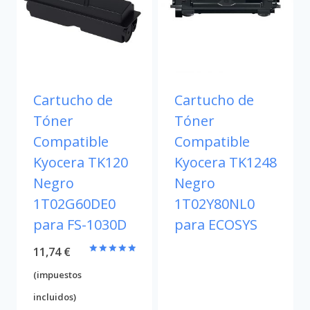
Cartucho de
Cartucho de
Tóner
Tóner
Compatible
Compatible
Kyocera TK120
Kyocera TK1248
Negro
Negro
1T02G60DE0
1T02Y80NL0
para FS-1030D
para ECOSYS
11,74
€
Valorado
con
(impuestos
5.00
de 5
incluidos)