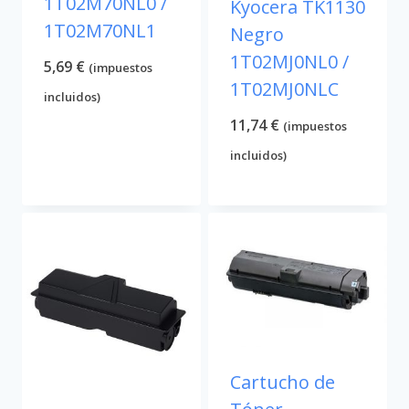
1T02M70NL0 /
Kyocera TK1130
1T02M70NL1
Negro
1T02MJ0NL0 /
5,69
€
(impuestos
1T02MJ0NLC
incluidos)
11,74
€
(impuestos
incluidos)
Cartucho de