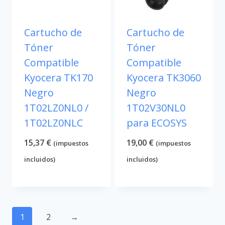
Cartucho de
Cartucho de
Tóner
Tóner
Compatible
Compatible
Kyocera TK170
Kyocera TK3060
Negro
Negro
1T02LZ0NL0 /
1T02V30NL0
1T02LZ0NLC
para ECOSYS
15,37
€
19,00
€
(impuestos
(impuestos
incluidos)
incluidos)
1
2
→