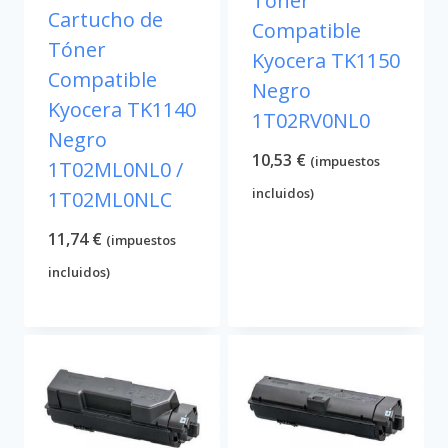
Tóner
Cartucho de
Compatible
Tóner
Kyocera TK1150
Compatible
Negro
Kyocera TK1140
1T02RV0NL0
Negro
10,53
€
(impuestos
1T02ML0NL0 /
incluidos)
1T02ML0NLC
11,74
€
(impuestos
incluidos)