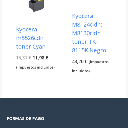
Kyocera
M8124cidn;
Kyocera
M8130cidn
m5526cdn
toner TK-
toner Cyan
8115K Negro
El
El
15,37
€
11,98
€
43,20
€
(impuestos
precio
precio
(impuestos incluidos)
incluidos)
original
actual
era:
es:
15,37 €.
11,98 €.
FORMAS DE PAGO