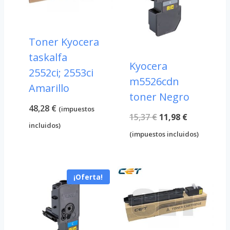
Toner Kyocera
taskalfa
Kyocera
2552ci; 2553ci
m5526cdn
Amarillo
toner Negro
48,28
€
(impuestos
El
El
15,37
€
11,98
€
incluidos)
precio
precio
(impuestos incluidos)
original
actual
era:
es:
¡Oferta!
15,37 €.
11,98 €.