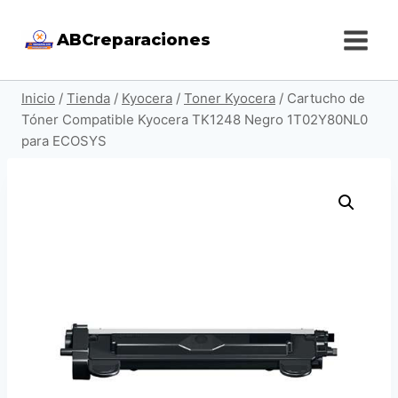
Saltar
ABCreparaciones
al
contenido
Inicio
/
Tienda
/
Kyocera
/
Toner Kyocera
/
Cartucho de
Tóner Compatible Kyocera TK1248 Negro 1T02Y80NL0
para ECOSYS