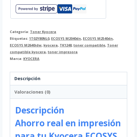
Categoría:
Toner Kyocera
Etiquetas:
1T02Y80NL0
,
ECOSYS M2040dn
,
ECOSYS M2540dn
,
ECOSYS M2640idw
,
kyocera
,
TK1248
,
toner compatible
,
Toner
compatible kyocera
,
toner impresora
Marca:
KYOCERA
Descripción
Valoraciones (0)
Descripción
Ahorro real en impresión
para tu Kyocera ECOSYS