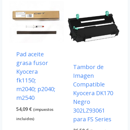
Pad aceite
grasa fusor
Tambor de
Kyocera
Imagen
fk1150;
Compatible
m2040; p2040;
Kyocera DK170
m2540
Negro
54,09
€
302LZ93061
(impuestos
para FS Series
incluidos)