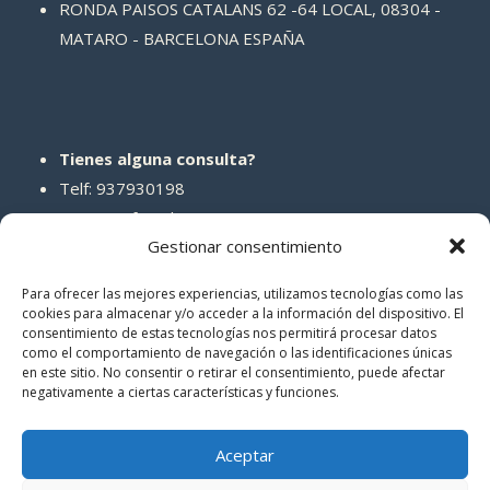
RONDA PAISOS CATALANS 62 -64 LOCAL, 08304 -
MATARO - BARCELONA ESPAÑA
Tienes alguna consulta?
Telf: 937930198
Correo: info@abcreparaciones.com
Gestionar consentimiento
Para ofrecer las mejores experiencias, utilizamos tecnologías como las
cookies para almacenar y/o acceder a la información del dispositivo. El
consentimiento de estas tecnologías nos permitirá procesar datos
REDES SOCIALES
como el comportamiento de navegación o las identificaciones únicas
en este sitio. No consentir o retirar el consentimiento, puede afectar
negativamente a ciertas características y funciones.
Aceptar