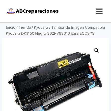
Saltar
ABCreparaciones
al
contenido
Inicio
/
Tienda
/
Kyocera
/
Tambor de Imagen Compatible
Kyocera DK1150 Negro 302RV93010 para ECOSYS