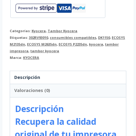
ECOSYS
cantidad
Categorías:
Kyocera
,
Tambor Kyocera
Etiquetas:
302RV93010
,
consumibles compatibles
,
DK1150
,
ECOSYS
M2135dn
,
ECOSYS M2635dn
,
ECOSYS P2235dn
,
kyocera
,
tambor
impresora
,
tambor kyocera
Marca:
KYOCERA
Descripción
Valoraciones (0)
Descripción
Recupera la calidad
original de tu impresora