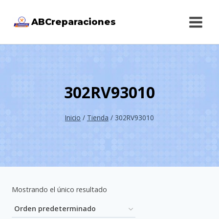
Saltar
ABCreparaciones
al
contenido
302RV93010
Inicio
/
Tienda
/
302RV93010
Mostrando el único resultado