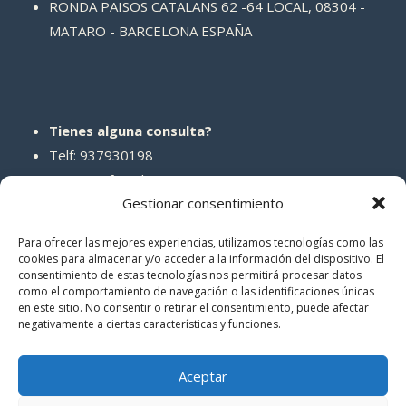
RONDA PAISOS CATALANS 62 -64 LOCAL, 08304 -
MATARO - BARCELONA ESPAÑA
Tienes alguna consulta?
Telf: 937930198
Correo: info@abcreparaciones.com
Gestionar consentimiento
Para ofrecer las mejores experiencias, utilizamos tecnologías como las
cookies para almacenar y/o acceder a la información del dispositivo. El
consentimiento de estas tecnologías nos permitirá procesar datos
REDES SOCIALES
como el comportamiento de navegación o las identificaciones únicas
en este sitio. No consentir o retirar el consentimiento, puede afectar
negativamente a ciertas características y funciones.
Aceptar