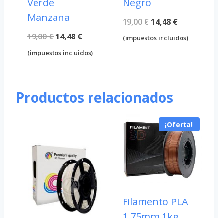
Verde
Negro
Manzana
El
El
19,00
€
14,48
€
El
El
19,00
€
14,48
€
precio
precio
(impuestos incluidos)
precio
precio
original
actual
(impuestos incluidos)
original
actual
era:
es:
era:
es:
19,00 €.
14,48 €.
Productos relacionados
19,00 €.
14,48 €.
¡Oferta!
Filamento PLA
1.75mm 1kg