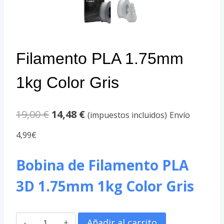
Filamento PLA 1.75mm
1kg Color Gris
El
El
19,00
€
14,48
€
(impuestos incluidos)
Envío
precio
precio
4,99€
original
actual
Bobina de Filamento PLA
era:
es:
3D 1.75mm 1kg Color Gris
19,00 €.
14,48 €.
Filamento
Añadir al carrito