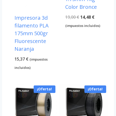
Color Bronce
El
El
19,00
€
14,48
€
Impresora 3d
filamento PLA
precio
precio
(impuestos incluidos)
175mm 500gr
original
actual
Fluorescente
era:
es:
Naranja
19,00 €.
14,48 €.
15,37
€
(impuestos
incluidos)
¡Oferta!
¡Oferta!