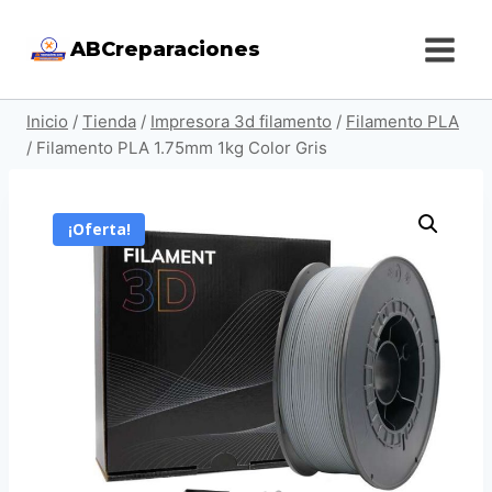
Saltar
ABCreparaciones
al
contenido
Inicio
/
Tienda
/
Impresora 3d filamento
/
Filamento PLA
/
Filamento PLA 1.75mm 1kg Color Gris
¡Oferta!