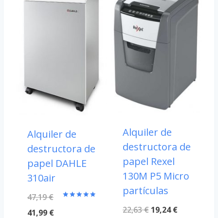
Alquiler de
Alquiler de
destructora de
destructora de
papel Rexel
papel DAHLE
130M P5 Micro
310air
partículas
47,19
€
Valorado
El
El
22,63
€
19,24
€
con
El
41,99
€
5.00