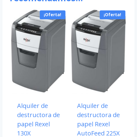
¡Oferta!
¡Oferta!
Alquiler de
Alquiler de
destructora de
destructora de
papel Rexel
papel Rexel
130X
AutoFeed 225X