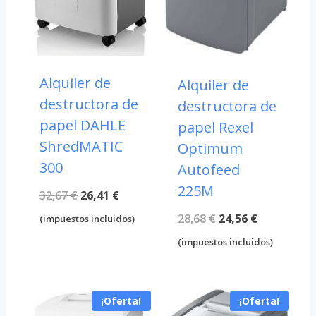
Alquiler de
Alquiler de
destructora de
destructora de
papel DAHLE
papel Rexel
ShredMATIC
Optimum
300
Autofeed
225M
El
El
32,67
€
26,41
€
precio
precio
El
El
28,68
€
24,56
€
(impuestos incluidos)
original
actual
precio
precio
(impuestos incluidos)
era:
es:
original
actual
32,67 €.
26,41 €.
era:
es:
¡Oferta!
¡Oferta!
28,68 €.
24,56 €.