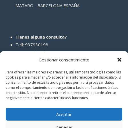
MATARO - BARCELONA ESPAÑA
Tienes alguna consulta?
Telf: 937930198
Correo: info@abcreparaciones.com
Gestionar consentimiento
Para ofrecer las mejores experiencias, utilizamos tecnologías como las
cookies para almacenar y/o acceder a la información del dispositivo. El
consentimiento de estas tecnologías nos permitirá procesar datos
REDES SOCIALES
como el comportamiento de navegación o las identificaciones únicas
en este sitio. No consentir o retirar el consentimiento, puede afectar
negativamente a ciertas características y funciones.
Aceptar
Denegar