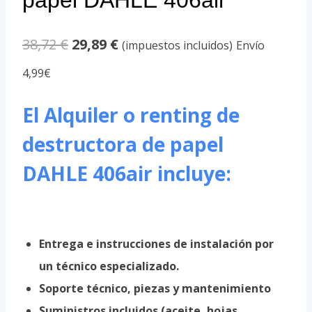
El
El
38,72
€
29,89
€
(impuestos incluidos)
Envío
precio
precio
4,99€
original
actual
El Alquiler o renting de
era:
es:
destructora de papel
38,72 €.
29,89 €.
DAHLE 406air incluye:
Entrega e instrucciones de instalación por
un técnico especializado.
Soporte técnico, piezas y mantenimiento
Suministros incluidos (aceite, hojas