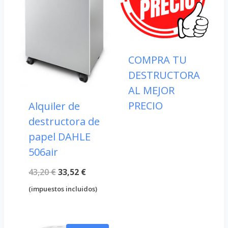
COMPRA TU
DESTRUCTORA
AL MEJOR
PRECIO
Alquiler de
destructora de
papel DAHLE
506air
El
El
43,20
€
33,52
€
precio
precio
(impuestos incluidos)
original
actual
era:
es: