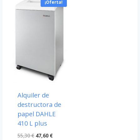
¡Oferta!
43,20 €.
33,52 €.
Alquiler de
destructora de
papel DAHLE
410 L plus
El
El
55,30
€
47,60
€