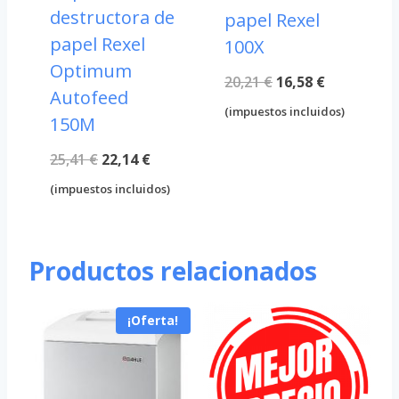
destructora de
papel Rexel
papel Rexel
100X
Optimum
El
El
20,21
€
16,58
€
Autofeed
precio
precio
(impuestos incluidos)
150M
original
actual
El
El
25,41
€
22,14
€
era:
es:
precio
precio
(impuestos incluidos)
20,21 €.
16,58 €.
original
actual
era:
es:
Productos relacionados
25,41 €.
22,14 €.
¡Oferta!