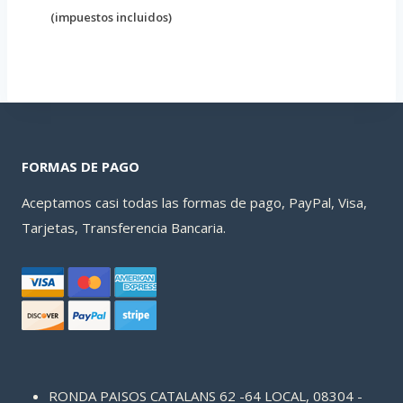
precio
precio
(impuestos incluidos)
original
actual
era:
es:
55,30 €.
47,60 €.
FORMAS DE PAGO
Aceptamos casi todas las formas de pago, PayPal, Visa,
Tarjetas, Transferencia Bancaria.
RONDA PAISOS CATALANS 62 -64 LOCAL, 08304 -