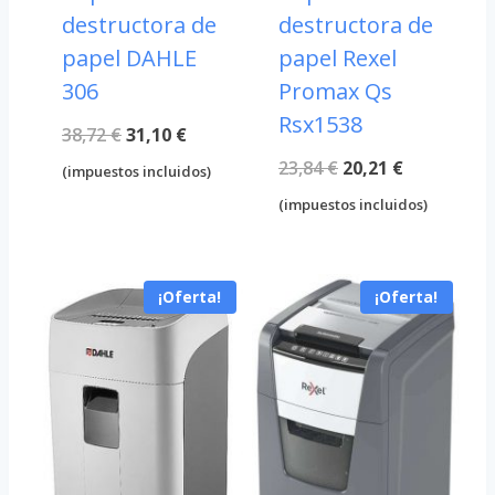
destructora de
destructora de
papel DAHLE
papel Rexel
306
Promax Qs
Rsx1538
El
El
38,72
€
31,10
€
El
El
23,84
€
20,21
€
precio
precio
(impuestos incluidos)
precio
precio
original
actual
(impuestos incluidos)
original
actual
era:
es:
era:
es:
38,72 €.
31,10 €.
¡Oferta!
¡Oferta!
23,84 €.
20,21 €.