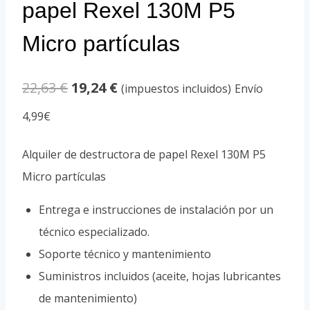
papel Rexel 130M P5
Micro partículas
El
El
22,63
€
19,24
€
(impuestos incluidos)
Envío
precio
precio
4,99€
original
actual
Alquiler de destructora de papel Rexel 130M P5
era:
es:
Micro partículas
22,63 €.
19,24 €.
Entrega e instrucciones de instalación por un
técnico especializado.
Soporte técnico y mantenimiento
Suministros incluidos (aceite, hojas lubricantes
de mantenimiento)