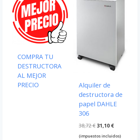
COMPRA TU
DESTRUCTORA
AL MEJOR
PRECIO
Alquiler de
destructora de
papel DAHLE
306
El
El
38,72
€
31,10
€
precio
precio
(impuestos incluidos)