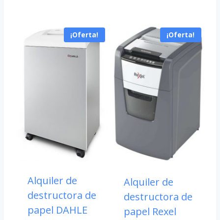
original
actual
era:
es:
¡Oferta!
¡Oferta!
38,72 €.
31,10 €.
Alquiler de
Alquiler de
destructora de
destructora de
papel DAHLE
papel Rexel