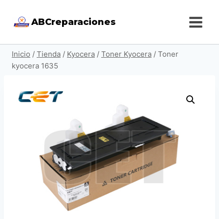
Saltar
ABCreparaciones
al
contenido
Inicio
/
Tienda
/
Kyocera
/
Toner Kyocera
/
Toner
kyocera 1635