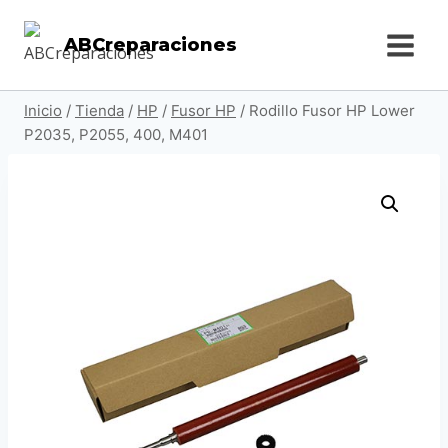
Saltar
ABCreparaciones
al
contenido
Inicio
/
Tienda
/
HP
/
Fusor HP
/
Rodillo Fusor HP Lower
P2035, P2055, 400, M401