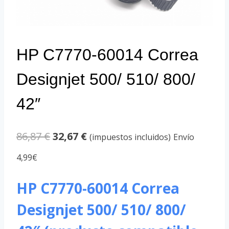
HP C7770-60014 Correa
Designjet 500/ 510/ 800/
42″
El
El
86,87
€
32,67
€
(impuestos incluidos)
Envío
precio
precio
4,99€
original
actual
HP C7770-60014 Correa
era:
es:
Designjet 500/ 510/ 800/
86,87 €.
32,67 €.