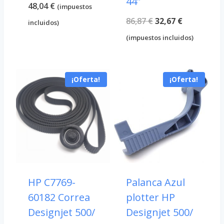
44″
48,04
€
(impuestos
El
El
86,87
€
32,67
€
incluidos)
precio
precio
(impuestos incluidos)
original
actual
era:
es:
¡Oferta!
¡Oferta!
86,87 €.
32,67 €.
HP C7769-
Palanca Azul
60182 Correa
plotter HP
Designjet 500/
Designjet 500/