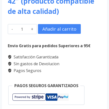
42″ (producto compatible
de alta calidad)
HP
Añadir al carrito
C7770-
60014
Envio Gratis para pedidos Superiores a 95€
Correa
Satisfacción Garantizada
Designjet
Sin gastos de Devolucion
500/
Pagos Seguros
510/
800/
PAGOS SEGUROS GARANTIZADOS
42"
cantidad