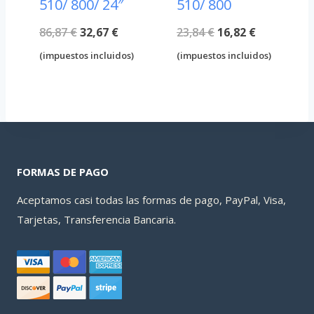
510/ 800/ 24″
510/ 800
El
El
El
El
86,87
€
32,67
€
23,84
€
16,82
€
precio
precio
precio
precio
(impuestos incluidos)
(impuestos incluidos)
original
actual
original
actual
era:
es:
era:
es:
86,87 €.
32,67 €.
23,84 €.
16,82 €.
FORMAS DE PAGO
Aceptamos casi todas las formas de pago, PayPal, Visa,
Tarjetas, Transferencia Bancaria.