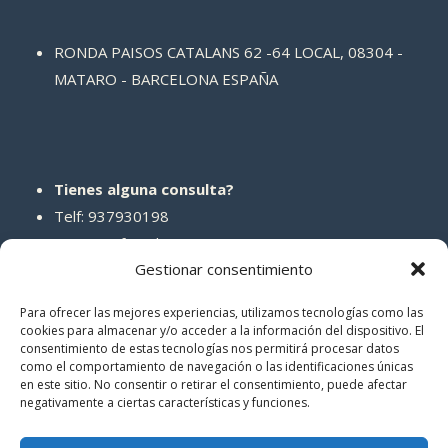
RONDA PAISOS CATALANS 62 -64 LOCAL, 08304 -
MATARO - BARCELONA ESPAÑA
Tienes alguna consulta?
Telf: 937930198
Correo: info@abcreparaciones.com
Gestionar consentimiento
Para ofrecer las mejores experiencias, utilizamos tecnologías como las
cookies para almacenar y/o acceder a la información del dispositivo. El
consentimiento de estas tecnologías nos permitirá procesar datos
REDES SOCIALES
como el comportamiento de navegación o las identificaciones únicas
en este sitio. No consentir o retirar el consentimiento, puede afectar
negativamente a ciertas características y funciones.