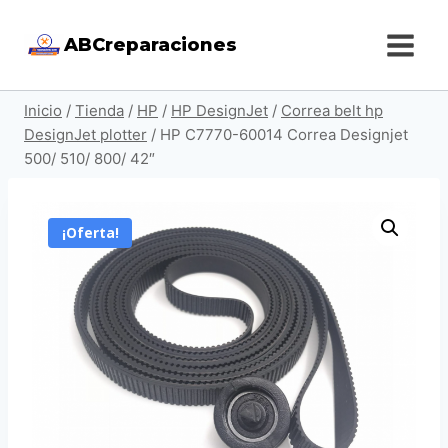
Saltar
ABCreparaciones
al
contenido
Inicio
/
Tienda
/
HP
/
HP DesignJet
/
Correa belt hp
DesignJet plotter
/
HP C7770-60014 Correa Designjet
500/ 510/ 800/ 42″
¡Oferta!