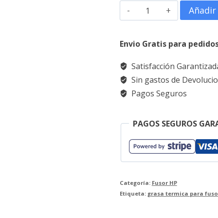
Grasa
Añadir 
térmica
para
Envio Gratis para pedido
fusor
Satisfacción Garantizad
hp 20gr.
Sin gastos de Devoluci
films
Pagos Seguros
metálicos
cantidad
PAGOS SEGUROS GAR
Categoría:
Fusor HP
Etiqueta:
grasa termica para fuso