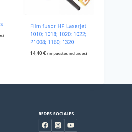
os
Film fusor HP LaserJet
1010; 1018; 1020; 1022;
os)
P1008; 1160; 1320
14,40
€
(impuestos incluidos)
REDES SOCIALES