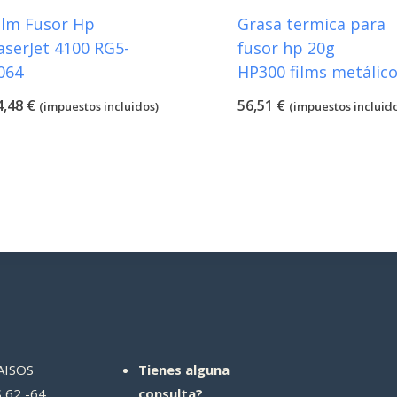
ilm Fusor Hp
Grasa termica para
aserJet 4100 RG5-
fusor hp 20g
064
HP300 films metálic
4,48
€
56,51
€
(impuestos incluidos)
(impuestos incluid
AISOS
Tienes alguna
 62 -64
consulta?