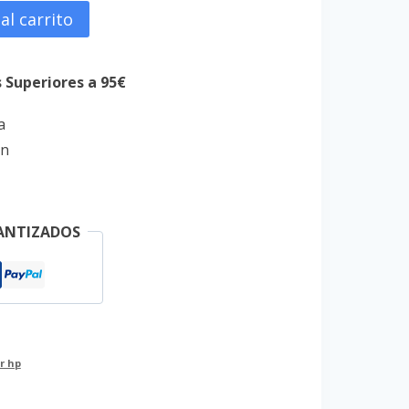
al carrito
s Superiores a 95€
a
on
ANTIZADOS
r hp