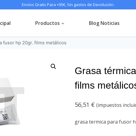
Envíos Gratis Para +95€, Sin gastos de Devolución.
cipal
Productos
Blog Noticias
a fusor hp 20gr. films metálicos
Grasa térmica
films metálico
56,51
€
(impuestos inclui
grasa termica para fusor hp