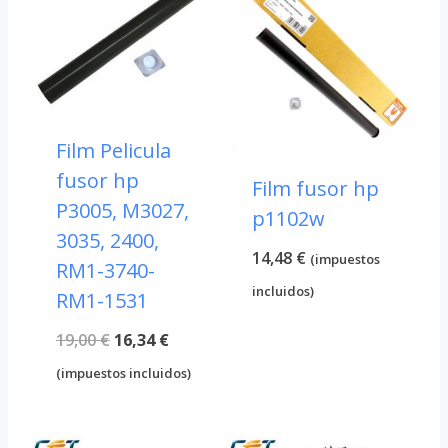
Film Pelicula
fusor hp
Film fusor hp
P3005, M3027,
p1102w
3035, 2400,
14,48
€
(impuestos
RM1-3740-
incluidos)
RM1-1531
El
El
19,00
€
16,34
€
precio
precio
(impuestos incluidos)
original
actual
era:
es: