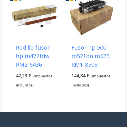
19,00 €.
16,34 €.
Rodillo fusor
Fusor hp 500
hp m477fdw
m521dn m525
RM2-6436
RM1-8508
42,23
€
144,84
€
(impuestos
(impuestos
incluidos)
incluidos)