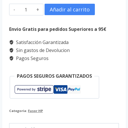
Film
Añadir al carrito
fusor
hp
Envio Gratis para pedidos Superiores a 95€
M118;
Satisfacción Garantizada
M127;
Sin gastos de Devolucion
M128;
Pagos Seguros
M203;
M227
PAGOS SEGUROS GARANTIZADOS
cantidad
Categoría:
Fusor HP