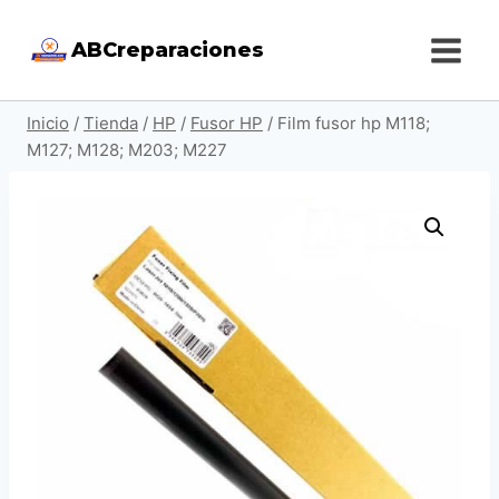
Saltar
ABCreparaciones
al
contenido
Inicio
/
Tienda
/
HP
/
Fusor HP
/
Film fusor hp M118;
M127; M128; M203; M227