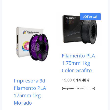
original
actual
era:
es:
era:
es:
19,00 €.
14,48 €.
¡Oferta!
19,00 €.
14,48 €.
Filamento PLA
1.75mm 1kg
Color Grafito
El
El
19,00
€
14,48
€
Impresora 3d
filamento PLA
precio
precio
(impuestos incluidos)
175mm 1kg
original
actual
Morado
era:
es: