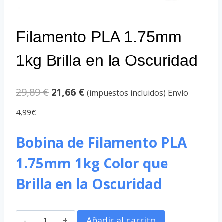
Filamento PLA 1.75mm
1kg Brilla en la Oscuridad
El
El
29,89
€
21,66
€
(impuestos incluidos)
Envío
precio
precio
4,99€
original
actual
Bobina de Filamento PLA
era:
es:
1.75mm 1kg Color que
29,89 €.
21,66 €.
Brilla en la Oscuridad
Filamento
Añadir al carrito