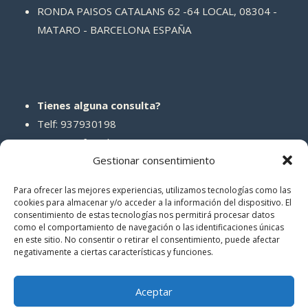
RONDA PAISOS CATALANS 62 -64 LOCAL, 08304 -
MATARO - BARCELONA ESPAÑA
Tienes alguna consulta?
Telf: 937930198
Correo: info@abcreparaciones.com
Gestionar consentimiento
Para ofrecer las mejores experiencias, utilizamos tecnologías como las
cookies para almacenar y/o acceder a la información del dispositivo. El
consentimiento de estas tecnologías nos permitirá procesar datos
REDES SOCIALES
como el comportamiento de navegación o las identificaciones únicas
en este sitio. No consentir o retirar el consentimiento, puede afectar
negativamente a ciertas características y funciones.
Aceptar