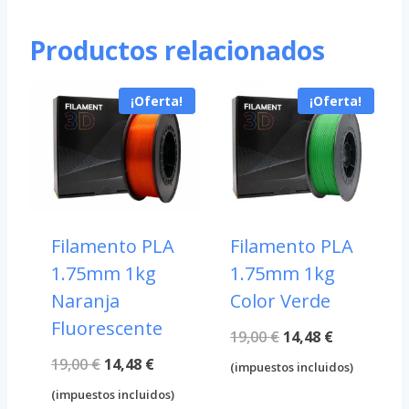
era:
es:
19,00 €.
14,48 €.
Productos relacionados
19,00 €.
14,48 €.
¡Oferta!
¡Oferta!
Filamento PLA
Filamento PLA
1.75mm 1kg
1.75mm 1kg
Naranja
Color Verde
Fluorescente
El
El
19,00
€
14,48
€
El
El
19,00
€
14,48
€
precio
precio
(impuestos incluidos)
precio
precio
original
actual
(impuestos incluidos)