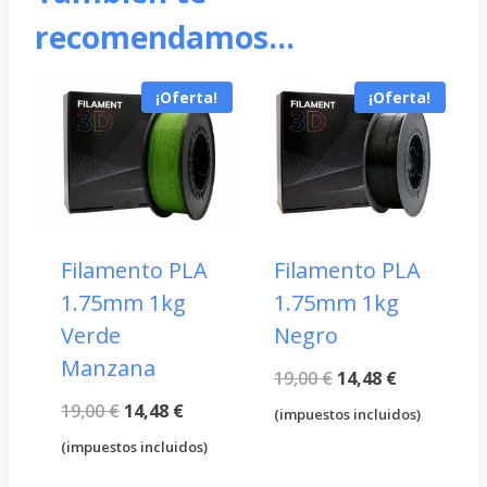
recomendamos…
¡Oferta!
¡Oferta!
Filamento PLA
Filamento PLA
1.75mm 1kg
1.75mm 1kg
Verde
Negro
Manzana
El
El
19,00
€
14,48
€
El
El
19,00
€
14,48
€
precio
precio
(impuestos incluidos)
precio
precio
original
actual
(impuestos incluidos)
original
actual
era:
es: