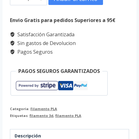
PLA
1.75mm
Envio Gratis para pedidos Superiores a 95€
1kg
Satisfacción Garantizada
Brilla
Sin gastos de Devolucion
en
Pagos Seguros
la
Oscuridad
PAGOS SEGUROS GARANTIZADOS
cantidad
Categoría:
Filamento PLA
Etiquetas:
filamento 3d
,
filamento PLA
Descripción