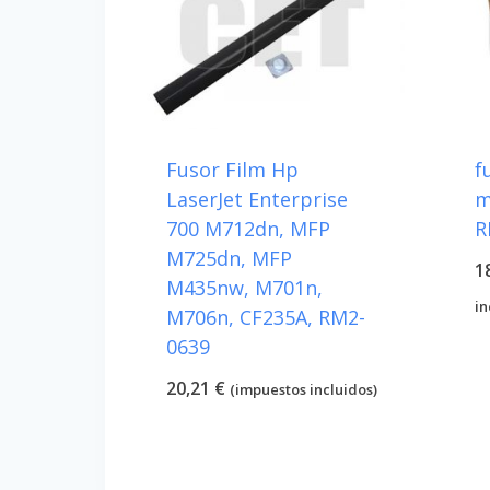
Fusor Film Hp
f
LaserJet Enterprise
m
700 M712dn, MFP
R
M725dn, MFP
1
M435nw, M701n,
in
M706n, CF235A, RM2-
0639
20,21
€
(impuestos incluidos)