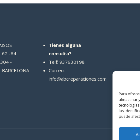
AISOS
Tienes alguna
 62 -64
consulta?
304 -
Telf: 937930198
- BARCELONA
Correo:
info@abcreparaciones.com
Para ofrece
almacenar y
tecnologías
las identifi
puede afecta
A