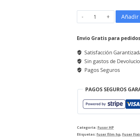
era:
es:
Film
Añadir 
20,21 €.
16,82 €
Película
fusor
Envio Gratis para pedido
hp
Satisfacción Garantizad
500
Sin gastos de Devoluci
m521dn
Pagos Seguros
m525
RM1-
PAGOS SEGUROS GAR
8508
cantidad
Categoría:
Fusor HP
Etiquetas:
fuser film hp
,
Fuser Fix