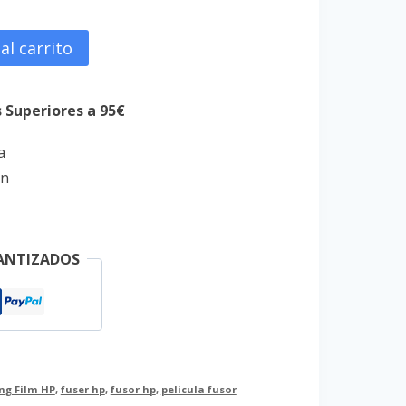
al carrito
.
s Superiores a 95€
a
on
ANTIZADOS
ing Film HP
,
fuser hp
,
fusor hp
,
pelicula fusor