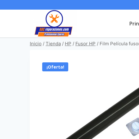
Saltar
al
Prin
contenido
Inicio
/
Tienda
/
HP
/
Fusor HP
/
Film Película fu
¡Oferta!