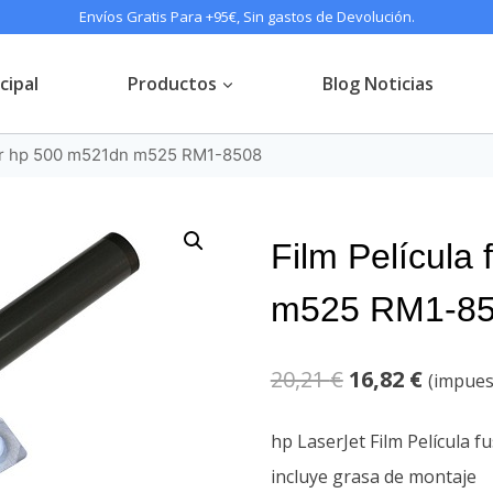
Envíos Gratis Para +95€, Sin gastos de Devolución.
cipal
Productos
Blog Noticias
sor hp 500 m521dn m525 RM1-8508
Film Película
m525 RM1-8
El
El
20,21
€
16,82
€
(impues
precio
precio
hp LaserJet Film Película
original
actual
incluye grasa de montaje