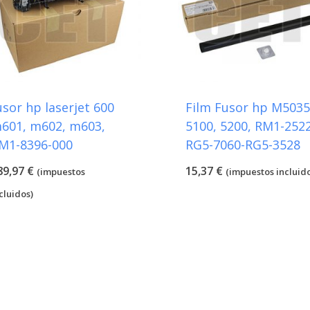
usor hp laserjet 600
Film Fusor hp M5035
601, m602, m603,
5100, 5200, RM1-2522
M1-8396-000
RG5-7060-RG5-3528
89,97
€
15,37
€
(impuestos
(impuestos incluid
cluidos)