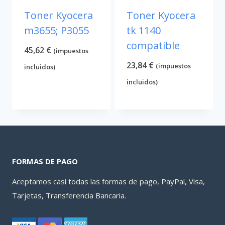
Toner Kyocera
Toner Kyocera
m3655; P3055
tk 1140
compatible
45,62
€
(impuestos
23,84
€
(impuestos
incluidos)
incluidos)
FORMAS DE PAGO
Aceptamos casi todas las formas de pago, PayPal, Visa,
Tarjetas, Transferencia Bancaria.