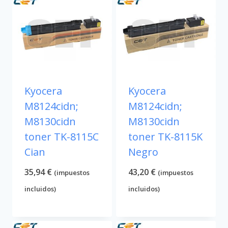
15,37 €.
11,98 €.
15,37 €.
11,98 €.
Kyocera
Kyocera
M8124cidn;
M8124cidn;
M8130cidn
M8130cidn
toner TK-8115C
toner TK-8115K
Cian
Negro
35,94
€
43,20
€
(impuestos
(impuestos
incluidos)
incluidos)