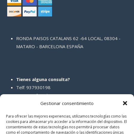
RONDA PAISOS CATALANS 62 -64 LOCAL, 08304 -
MATARO - BARCELONA ESPAÑA
Tienes alguna consulta?
Telf: 937930198
Correo: info@abcreparaciones.com
Gestionar consentimiento
Para ofrecer las mejores experiencias, utilizamos tecnologías como las
cookies para almacenar y/o acceder a la información del dispositivo. El
consentimiento de estas tecnologías nos permitirá procesar datos
REDES SOCIALES
como el comportamiento de navegación o las identificaciones únicas