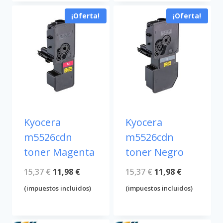
era:
es:
era:
es:
¡Oferta!
¡Oferta!
15,37 €.
11,98 €.
15,37 €.
11,98 €.
Kyocera
Kyocera
m5526cdn
m5526cdn
toner Magenta
toner Negro
El
El
El
El
15,37
€
11,98
€
15,37
€
11,98
€
precio
precio
precio
precio
(impuestos incluidos)
(impuestos incluidos)
original
actual
original
actual
era:
es:
era:
es: