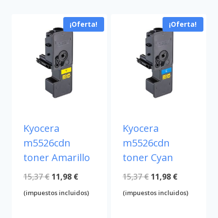
¡Oferta!
¡Oferta!
Kyocera
Kyocera
m5526cdn
m5526cdn
toner Amarillo
toner Cyan
El
El
El
El
15,37
€
11,98
€
15,37
€
11,98
€
precio
precio
precio
precio
(impuestos incluidos)
(impuestos incluidos)
original
actual
original
actual