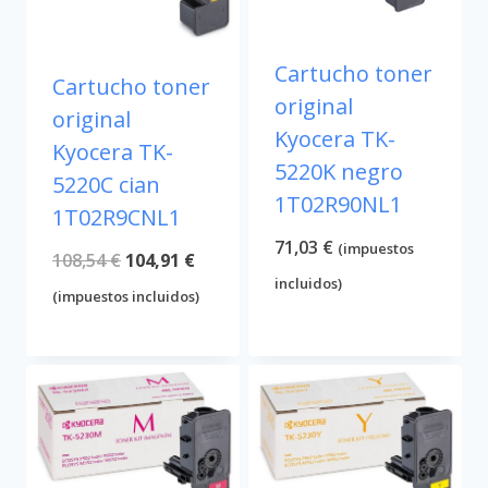
Cartucho toner
Cartucho toner
original
original
Kyocera TK-
Kyocera TK-
5220K negro
5220C cian
1T02R90NL1
1T02R9CNL1
71,03
€
(impuestos
El
El
108,54
€
104,91
€
incluidos)
precio
precio
(impuestos incluidos)
original
actual
era:
es:
108,54 €.
104,91 €.