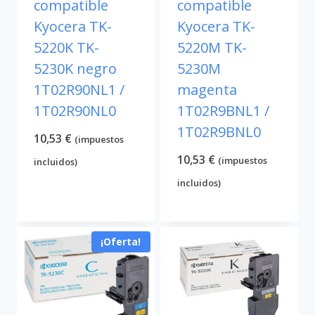
compatible
compatible
Kyocera TK-
Kyocera TK-
5220K TK-
5220M TK-
5230K negro
5230M
1T02R90NL1 /
magenta
1T02R90NL0
1T02R9BNL1 /
1T02R9BNL0
10,53
€
(impuestos
10,53
€
(impuestos
incluidos)
incluidos)
¡Oferta!