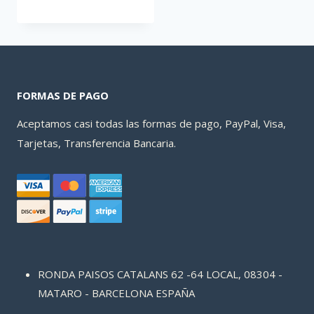
original
actual
era:
es:
108,54 €.
104,91 €.
FORMAS DE PAGO
Aceptamos casi todas las formas de pago, PayPal, Visa,
Tarjetas, Transferencia Bancaria.
RONDA PAISOS CATALANS 62 -64 LOCAL, 08304 -
MATARO - BARCELONA ESPAÑA