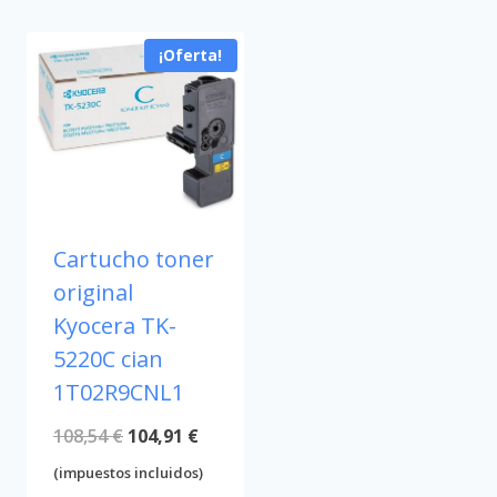
¡Oferta!
Cartucho toner
original
Kyocera TK-
5220C cian
1T02R9CNL1
El
El
108,54
€
104,91
€
precio
precio
(impuestos incluidos)