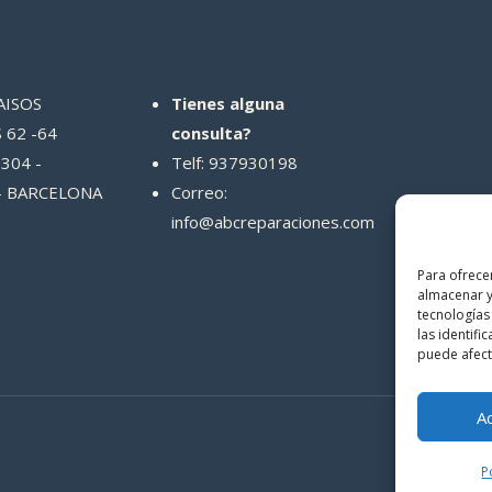
AISOS
Tienes alguna
 62 -64
consulta?
304 -
Telf: 937930198
- BARCELONA
Correo:
info@abcreparaciones.com
Para ofrece
almacenar y
tecnologías
las identifi
puede afecta
A
P