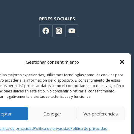
REDES SOCIALES
Gestionar consentimiento
r las mejores experiencias, utilizamos tecnologías como las cookies para
/o acceder a la información del dispositivo. El consentimiento de estas
 nos permitirá procesar datos como el comportamiento de navegación o
caciones únicas en este sitio. No consentir o retirar el consentimiento,
r negativamente a ciertas características y funciones.
ceptar
Denegar
Ver preferencias
Politica de privacidad
|
Términos y condiciones
olítica de privacidad
Política de privacidad
Política de privacidad