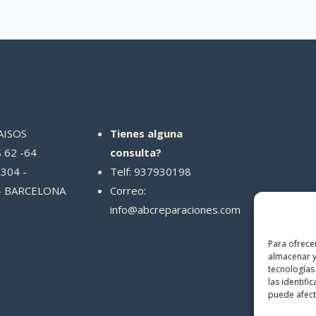
AISOS
Tienes alguna
 62 -64
consulta?
304 -
Telf: 937930198
- BARCELONA
Correo:
info@abcreparaciones.com
Para ofrece
almacenar y
tecnologías
las identifi
puede afecta