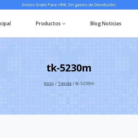
Envíos Gratis Para +95€, Sin gastos de Devolución.
cipal
Productos
Blog Noticias
tk-5230m
Inicio
/
Tienda
/
tk-5230m