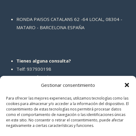
RONDA PAISOS CATALANS 62 -64 LOCAL, 08304 -
MATARO - BARCELONA ESPAÑA
Tienes alguna consulta?
Telf: 937930198
Correo: info@abcreparaciones.com
Gestionar consentimiento
Para ofrecer las mejores experiencias, utilizamos tecnologías como las
cookies para almacenar y/o acceder a la información del dispositivo. El
consentimiento de estas tecnologías nos permitirá procesar datos
REDES SOCIALES
como el comportamiento de navegación o las identificaciones únicas
en este sitio. No consentir o retirar el consentimiento, puede afectar
negativamente a ciertas características y funciones.