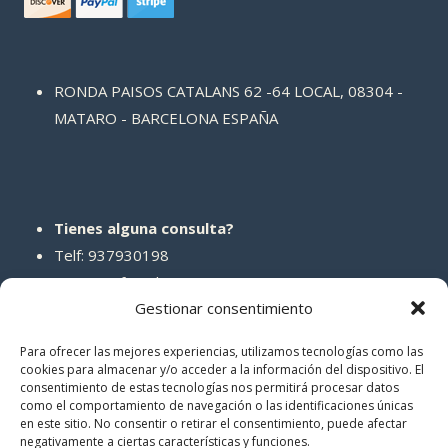
RONDA PAISOS CATALANS 62 -64 LOCAL, 08304 -
MATARO - BARCELONA ESPAÑA
Tienes alguna consulta?
Telf: 937930198
Correo: info@abcreparaciones.com
Gestionar consentimiento
Para ofrecer las mejores experiencias, utilizamos tecnologías como las
cookies para almacenar y/o acceder a la información del dispositivo. El
consentimiento de estas tecnologías nos permitirá procesar datos
REDES SOCIALES
como el comportamiento de navegación o las identificaciones únicas
en este sitio. No consentir o retirar el consentimiento, puede afectar
negativamente a ciertas características y funciones.