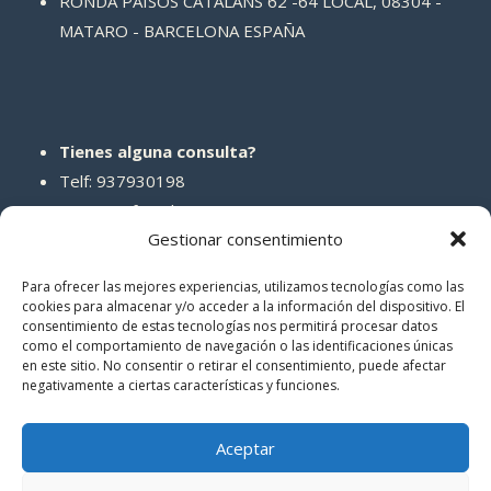
RONDA PAISOS CATALANS 62 -64 LOCAL, 08304 -
MATARO - BARCELONA ESPAÑA
Tienes alguna consulta?
Telf: 937930198
Correo: info@abcreparaciones.com
Gestionar consentimiento
Para ofrecer las mejores experiencias, utilizamos tecnologías como las
cookies para almacenar y/o acceder a la información del dispositivo. El
consentimiento de estas tecnologías nos permitirá procesar datos
REDES SOCIALES
como el comportamiento de navegación o las identificaciones únicas
en este sitio. No consentir o retirar el consentimiento, puede afectar
negativamente a ciertas características y funciones.
Aceptar