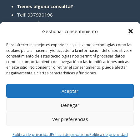
Tienes alguna consulta?
Telf: 937930198
Correo: info@abcreparaciones.com
Gestionar consentimiento
Para ofrecer las mejores experiencias, utilizamos tecnologías como las
cookies para almacenar y/o acceder a la información del dispositivo. El
consentimiento de estas tecnologías nos permitirá procesar datos
REDES SOCIALES
como el comportamiento de navegación o las identificaciones únicas
en este sitio. No consentir o retirar el consentimiento, puede afectar
negativamente a ciertas características y funciones.
Aceptar
Denegar
© 2026 ABCreparaciones
Ver preferencias
Politica de privacidad
|
Términos y condiciones
Política de privacidad
Política de privacidad
Política de privacidad