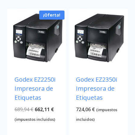
¡Oferta!
Godex EZ2250i
Godex EZ2350i
Impresora de
Impresora de
Etiquetas
Etiquetas
El
El
689,94
€
662,11
€
724,06
€
(impuestos
precio
precio
(impuestos incluidos)
incluidos)
original
actual