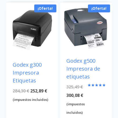
era:
es:
¡Oferta!
¡Oferta!
689,94 €.
662,11 €.
Godex g500
Godex g300
Impresora de
Impresora
etiquetas
Etiquetas
325,49
€
El
El
284,30
€
252,89
€
Valorado
con
El
300,08
€
5.00
precio
precio
(impuestos incluidos)
de 5
precio
El
(impuestos
original
actual
original
precio
incluidos)
era:
es: