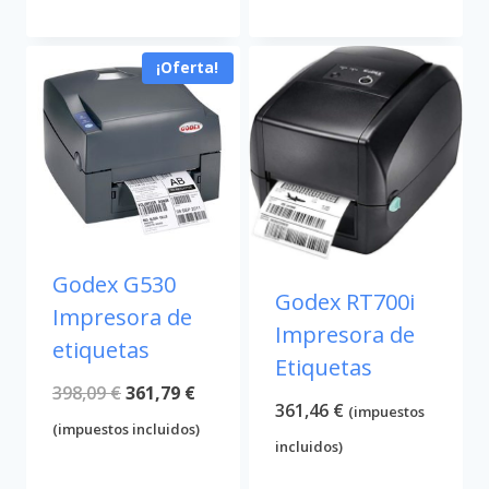
era:
actual
284,30 €.
252,89 €.
325,49 €.
es:
¡Oferta!
300,08 €.
Godex G530
Godex RT700i
Impresora de
Impresora de
etiquetas
Etiquetas
El
El
398,09
€
361,79
€
361,46
€
(impuestos
precio
precio
(impuestos incluidos)
incluidos)
original
actual