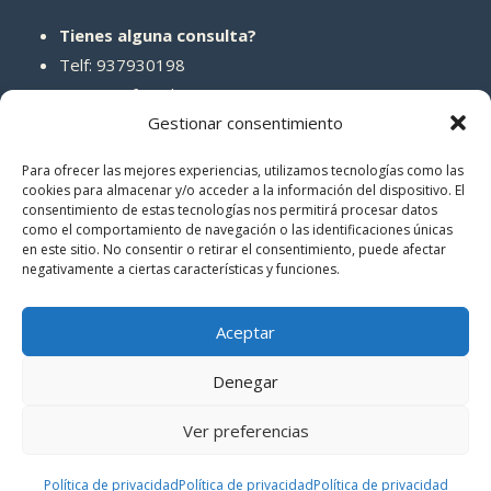
Tienes alguna consulta?
Telf: 937930198
Correo: info@abcreparaciones.com
Gestionar consentimiento
Para ofrecer las mejores experiencias, utilizamos tecnologías como las
cookies para almacenar y/o acceder a la información del dispositivo. El
consentimiento de estas tecnologías nos permitirá procesar datos
REDES SOCIALES
como el comportamiento de navegación o las identificaciones únicas
en este sitio. No consentir o retirar el consentimiento, puede afectar
negativamente a ciertas características y funciones.
Aceptar
Denegar
© 2026 ABCreparaciones
Ver preferencias
Politica de privacidad
|
Términos y condiciones
Política de privacidad
Política de privacidad
Política de privacidad