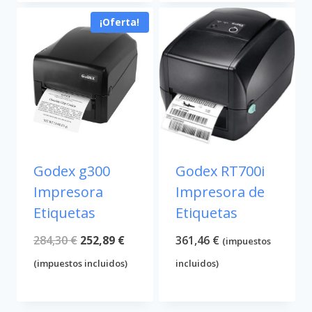
era:
es:
¡Oferta!
689,94 €.
662,11 €.
Godex g300
Godex RT700i
Impresora
Impresora de
Etiquetas
Etiquetas
El
El
284,30
€
252,89
€
361,46
€
(impuestos
precio
precio
(impuestos incluidos)
incluidos)
original
actual
era:
es: