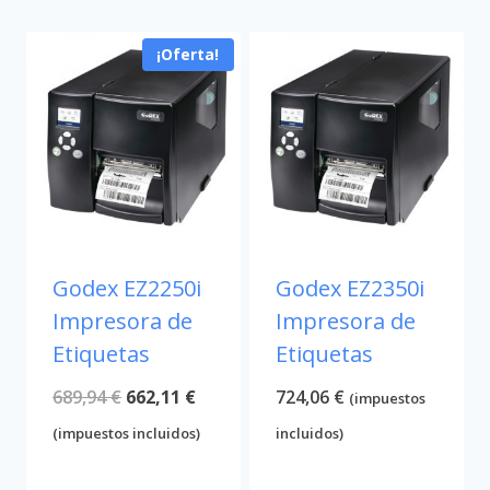
¡Oferta!
Godex EZ2250i
Godex EZ2350i
Impresora de
Impresora de
Etiquetas
Etiquetas
El
El
689,94
€
662,11
€
724,06
€
(impuestos
precio
precio
(impuestos incluidos)
incluidos)
original
actual