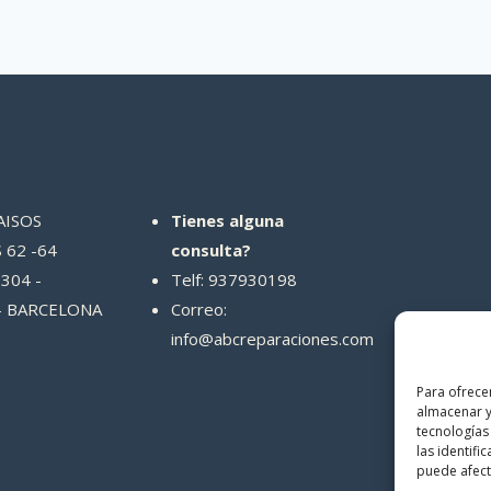
AISOS
Tienes alguna
 62 -64
consulta?
304 -
Telf: 937930198
- BARCELONA
Correo:
info@abcreparaciones.com
Para ofrece
almacenar y
tecnologías
las identifi
puede afecta