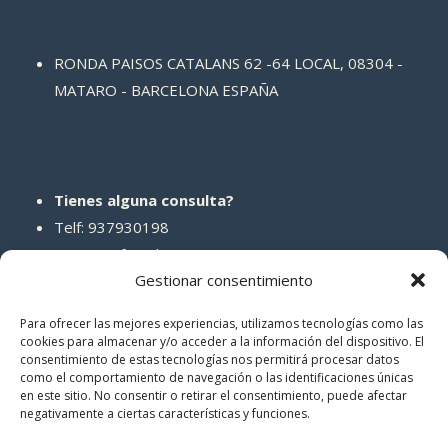
RONDA PAISOS CATALANS 62 -64 LOCAL, 08304 -
MATARO - BARCELONA ESPAÑA
Tienes alguna consulta?
Telf: 937930198
Correo: info@abcreparaciones.com
Gestionar consentimiento
Para ofrecer las mejores experiencias, utilizamos tecnologías como las
cookies para almacenar y/o acceder a la información del dispositivo. El
consentimiento de estas tecnologías nos permitirá procesar datos
REDES SOCIALES
como el comportamiento de navegación o las identificaciones únicas
en este sitio. No consentir o retirar el consentimiento, puede afectar
negativamente a ciertas características y funciones.