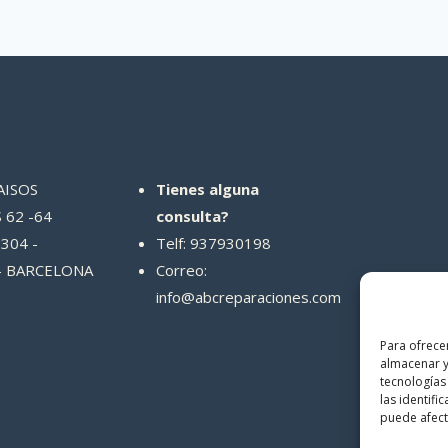
AISOS
Tienes alguna
 62 -64
consulta?
304 -
Telf: 937930198
- BARCELONA
Correo:
info@abcreparaciones.com
Para ofrece
almacenar y
tecnologías
las identifi
puede afecta