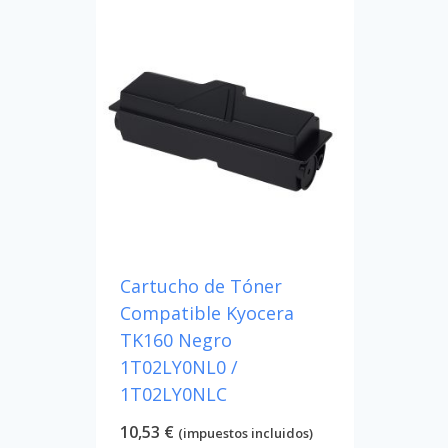
Cartucho de Tóner
Compatible Kyocera
TK160 Negro
1T02LY0NL0 /
1T02LY0NLC
10,53
€
(impuestos incluidos)