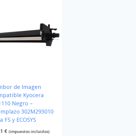
mbor de Imagen
patible Kyocera
110 Negro –
emplazo 302M293010
a FS y ECOSYS
21
€
(impuestos incluidos)