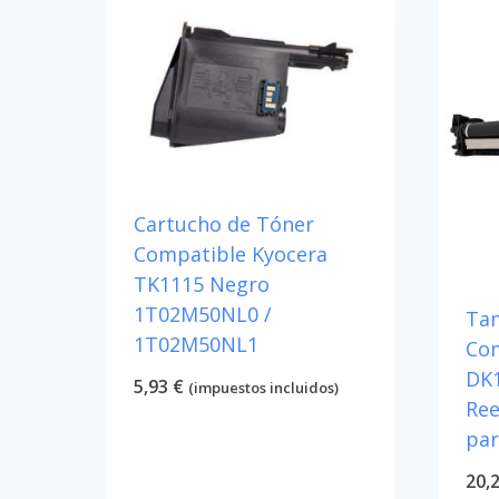
Cartucho de Tóner
Compatible Kyocera
TK1115 Negro
1T02M50NL0 /
Ta
1T02M50NL1
Com
DK1
5,93
€
(impuestos incluidos)
Re
par
20,