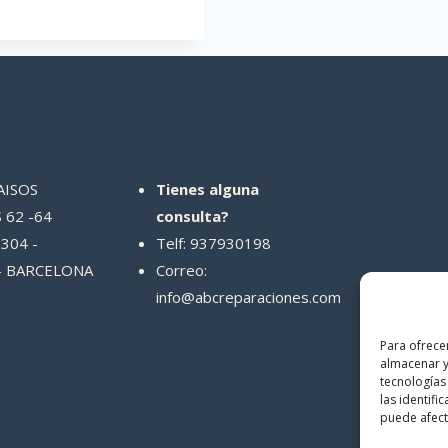
AISOS
Tienes alguna
 62 -64
consulta?
304 -
Telf: 937930198
- BARCELONA
Correo:
info@abcreparaciones.com
Para ofrece
almacenar y
tecnologías
las identifi
puede afecta