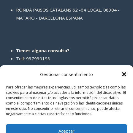
RONDA PAISOS CATALANS 62 -64 LOCAL, 08304 -
MATARO - BARCELONA ESPAÑA
Tienes alguna consulta?
Telf: 937930198
Correo: info@abcreparaciones.com
Gestionar consentimiento
Para ofrecer las mejores experiencias, utilizamos tecnologías como las
cookies para almacenar y/o acceder a la información del dispositivo. El
consentimiento de estas tecnologías nos permitirá procesar datos
REDES SOCIALES
como el comportamiento de navegación o las identificaciones únicas
en este sitio. No consentir o retirar el consentimiento, puede afectar
negativamente a ciertas características y funciones.
Aceptar