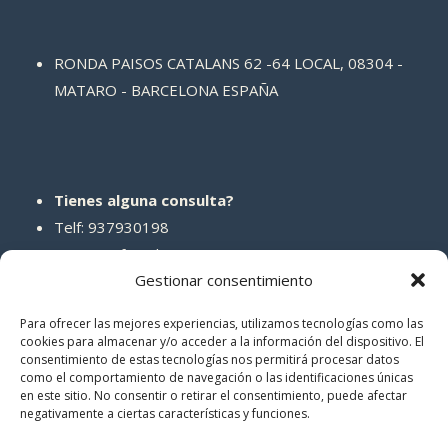
RONDA PAISOS CATALANS 62 -64 LOCAL, 08304 -
MATARO - BARCELONA ESPAÑA
Tienes alguna consulta?
Telf: 937930198
Correo: info@abcreparaciones.com
Gestionar consentimiento
Para ofrecer las mejores experiencias, utilizamos tecnologías como las
cookies para almacenar y/o acceder a la información del dispositivo. El
consentimiento de estas tecnologías nos permitirá procesar datos
REDES SOCIALES
como el comportamiento de navegación o las identificaciones únicas
en este sitio. No consentir o retirar el consentimiento, puede afectar
negativamente a ciertas características y funciones.