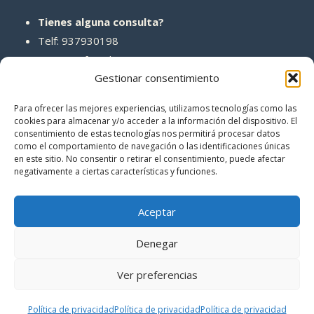
Tienes alguna consulta?
Telf: 937930198
Correo: info@abcreparaciones.com
Gestionar consentimiento
Para ofrecer las mejores experiencias, utilizamos tecnologías como las
cookies para almacenar y/o acceder a la información del dispositivo. El
consentimiento de estas tecnologías nos permitirá procesar datos
REDES SOCIALES
como el comportamiento de navegación o las identificaciones únicas
en este sitio. No consentir o retirar el consentimiento, puede afectar
negativamente a ciertas características y funciones.
Aceptar
Denegar
© 2026 ABCreparaciones
Ver preferencias
Politica de privacidad
|
Términos y condiciones
Política de privacidad
Política de privacidad
Política de privacidad