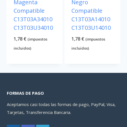
Magenta
Negro
Compatible
Compatible
C13T03A34010
C13T03A14010
C13T03U34010
C13T03U14010
1,78
€
1,78
€
(impuestos
(impuestos
incluidos)
incluidos)
FORMAS DE PAGO
Aceptamos casi todas las formas de pago, PayPal, Visa,
Tarjetas, Transferencia Bancaria.