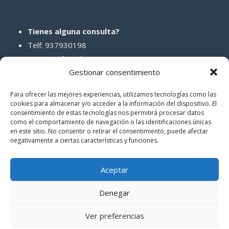
Tienes alguna consulta?
Telf: 937930198
Correo: info@abcreparaciones.com
Gestionar consentimiento
Para ofrecer las mejores experiencias, utilizamos tecnologías como las
cookies para almacenar y/o acceder a la información del dispositivo. El
consentimiento de estas tecnologías nos permitirá procesar datos
REDES SOCIALES
como el comportamiento de navegación o las identificaciones únicas
en este sitio. No consentir o retirar el consentimiento, puede afectar
negativamente a ciertas características y funciones.
Aceptar
Denegar
© 2026 ABCreparaciones
Ver preferencias
Politica de privacidad
|
Términos y condiciones