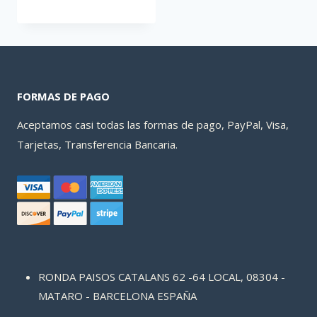
original
actual
era:
es:
86,87 €.
32,67 €.
FORMAS DE PAGO
Aceptamos casi todas las formas de pago, PayPal, Visa,
Tarjetas, Transferencia Bancaria.
RONDA PAISOS CATALANS 62 -64 LOCAL, 08304 -
MATARO - BARCELONA ESPAÑA