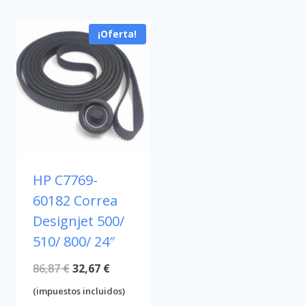
¡Oferta!
HP C7769-
60182 Correa
Designjet 500/
510/ 800/ 24″
El
El
86,87
€
32,67
€
precio
precio
(impuestos incluidos)