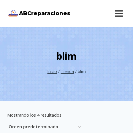
Saltar
ABCreparaciones
al
contenido
blim
Inicio
/
Tienda
/
blim
Mostrando los 4 resultados