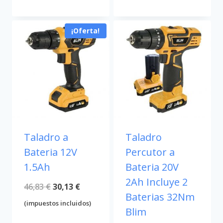
46,83 €.
28,92 €.
¡Oferta!
Taladro a
Taladro
Bateria 12V
Percutor a
1.5Ah
Bateria 20V
2Ah Incluye 2
El
El
46,83
€
30,13
€
Baterias 32Nm
precio
precio
(impuestos incluidos)
Blim
original
actual