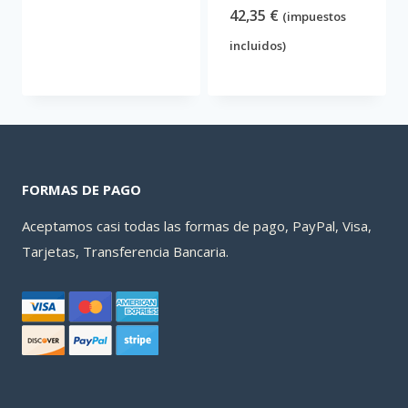
42,35
€
(impuestos
era:
es:
incluidos)
46,83 €.
30,13 €.
FORMAS DE PAGO
Aceptamos casi todas las formas de pago, PayPal, Visa,
Tarjetas, Transferencia Bancaria.