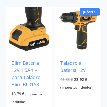
¡Oferta!
Blim Bateria
Taladro a
12V 1.5Ah –
Bateria 12V
para Taladro
El
El
46,83
€
28,92
€
Blim BL0158
precio
precio
(impuestos incluidos)
13,79
€
(impuestos
original
actual
incluidos)
era:
es: