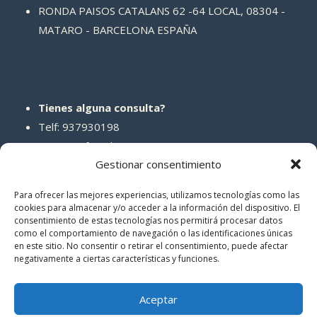
RONDA PAISOS CATALANS 62 -64 LOCAL, 08304 -
MATARO - BARCELONA ESPAÑA
Tienes alguna consulta?
Telf: 937930198
Correo: info@abcreparaciones.com
Gestionar consentimiento
Para ofrecer las mejores experiencias, utilizamos tecnologías como las
cookies para almacenar y/o acceder a la información del dispositivo. El
consentimiento de estas tecnologías nos permitirá procesar datos
REDES SOCIALES
como el comportamiento de navegación o las identificaciones únicas
en este sitio. No consentir o retirar el consentimiento, puede afectar
negativamente a ciertas características y funciones.
Aceptar