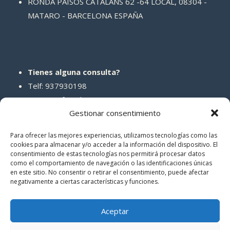
RONDA PAISOS CATALANS 62 -64 LOCAL, 08304 -
MATARO - BARCELONA ESPAÑA
Tienes alguna consulta?
Telf: 937930198
Correo: info@abcreparaciones.com
Gestionar consentimiento
Para ofrecer las mejores experiencias, utilizamos tecnologías como las
cookies para almacenar y/o acceder a la información del dispositivo. El
consentimiento de estas tecnologías nos permitirá procesar datos
REDES SOCIALES
como el comportamiento de navegación o las identificaciones únicas
en este sitio. No consentir o retirar el consentimiento, puede afectar
negativamente a ciertas características y funciones.
Aceptar