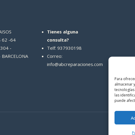
AISOS
Tienes alguna
 62 -64
consulta?
304 -
Telf: 937930198
- BARCELONA
Correo:
info@abcreparaciones.com
Para ofrece
almacenar y
tecnologías
las identifi
puede afecta
A
P