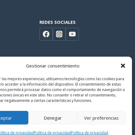
REDES SOCIALES
Gestionar consentimiento
r las mejores experiencias, utilizamos tecnologías como las cookies para
/o acceder a la información del dispositivo. El consentimiento de estas
 nos permitirá procesar datos como el comportamiento de navegación o
caciones únicas en este sitio. No consentir o retirar el consentimiento,
r negativamente a ciertas características y funciones.
ceptar
Denegar
Ver preferencias
Politica de privacidad
|
Términos y condiciones
olítica de privacidad
Política de privacidad
Política de privacidad