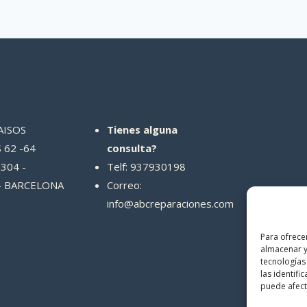
AISOS
Tienes alguna
 62 -64
consulta?
304 -
Telf: 937930198
- BARCELONA
Correo:
info@abcreparaciones.com
Para ofrece
almacenar y
tecnologías
las identifi
puede afecta