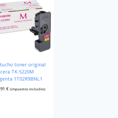
tucho toner original
cera TK-5220M
genta 1T02R9BNL1
,91
€
(impuestos incluidos)