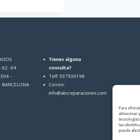
AISOS
Tienes alguna
 62 -64
consulta?
304 -
Telf: 937930198
- BARCELONA
Correo:
info@abcreparaciones.com
Para ofrece
almacenar y
tecnologías
las identifi
puede afecta