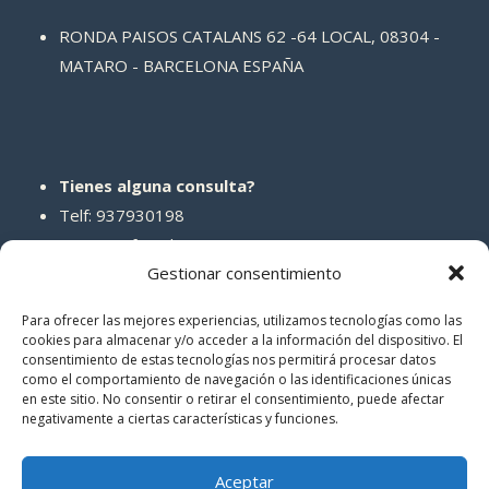
RONDA PAISOS CATALANS 62 -64 LOCAL, 08304 -
MATARO - BARCELONA ESPAÑA
Tienes alguna consulta?
Telf: 937930198
Correo: info@abcreparaciones.com
Gestionar consentimiento
Para ofrecer las mejores experiencias, utilizamos tecnologías como las
cookies para almacenar y/o acceder a la información del dispositivo. El
consentimiento de estas tecnologías nos permitirá procesar datos
REDES SOCIALES
como el comportamiento de navegación o las identificaciones únicas
en este sitio. No consentir o retirar el consentimiento, puede afectar
negativamente a ciertas características y funciones.
Aceptar