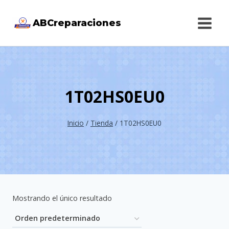
Saltar
ABCreparaciones
al
contenido
1T02HS0EU0
Inicio
/
Tienda
/
1T02HS0EU0
Mostrando el único resultado