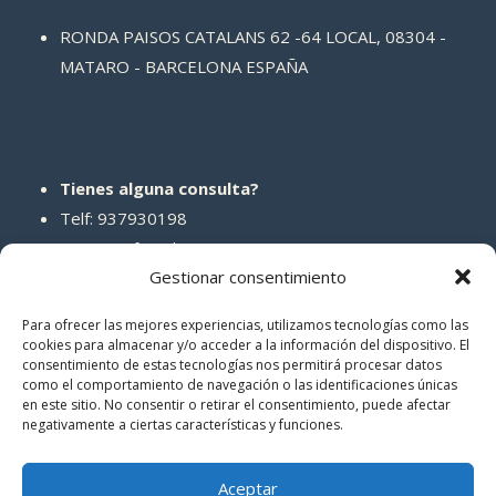
RONDA PAISOS CATALANS 62 -64 LOCAL, 08304 -
MATARO - BARCELONA ESPAÑA
Tienes alguna consulta?
Telf: 937930198
Correo: info@abcreparaciones.com
Gestionar consentimiento
Para ofrecer las mejores experiencias, utilizamos tecnologías como las
cookies para almacenar y/o acceder a la información del dispositivo. El
consentimiento de estas tecnologías nos permitirá procesar datos
REDES SOCIALES
como el comportamiento de navegación o las identificaciones únicas
en este sitio. No consentir o retirar el consentimiento, puede afectar
negativamente a ciertas características y funciones.
Aceptar