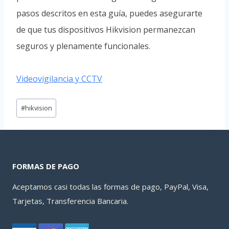
pasos descritos en esta guía, puedes asegurarte
de que tus dispositivos Hikvision permanezcan
seguros y plenamente funcionales.
Videovigilancia y CCTV
Etiquetas
#
hikvision
de
la
entrada:
FORMAS DE PAGO
Aceptamos casi todas las formas de pago, PayPal, Visa,
Tarjetas, Transferencia Bancaria.